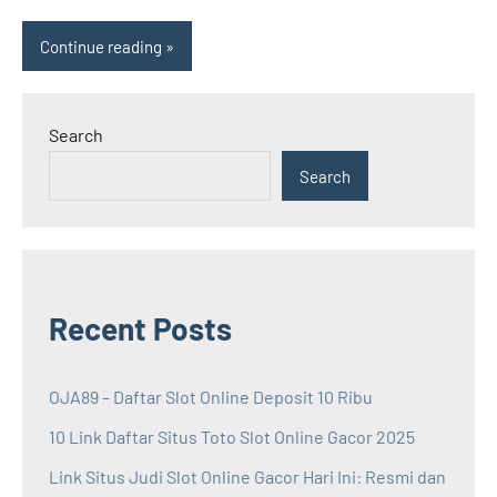
Continue reading
Search
Search
Recent Posts
OJA89 – Daftar Slot Online Deposit 10 Ribu
10 Link Daftar Situs Toto Slot Online Gacor 2025
Link Situs Judi Slot Online Gacor Hari Ini: Resmi dan